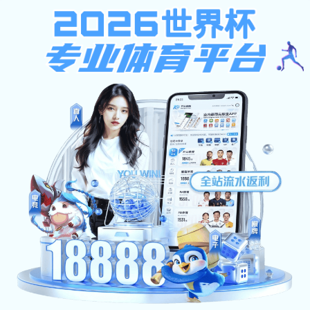
注册入口
世界杯的网站
—— 比赛