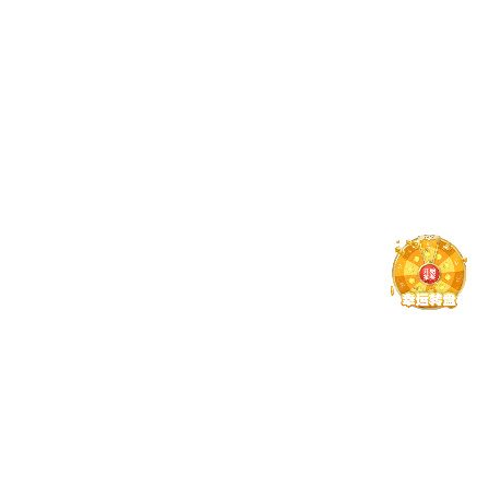
水平和国际形象所做出的努力。在过去几年间，沙特
一直致力于通过引进高水平外援和改善基础设施来提
升足球水平，而这样的举措无疑能进一步增强其在国
际舞台上的声誉。
3、媒体反应及公众舆论
随着消息传出，各大媒体纷纷对此进行了深度报道。
一方面，他们分析了此次事件背后的原因，并指出了
当前足球环境中存在的问题；另一方面，他们也关注
到C罗作为全球知名运动员所产生的话题效应。许多
评论认为他的言论可能在一定程度上煽动了球员们的
不满情绪。
公众舆论也呈现出分化趋势。一部分人支持C罗，为
他的直率表达点赞；而另一部分则批评他应该更注意