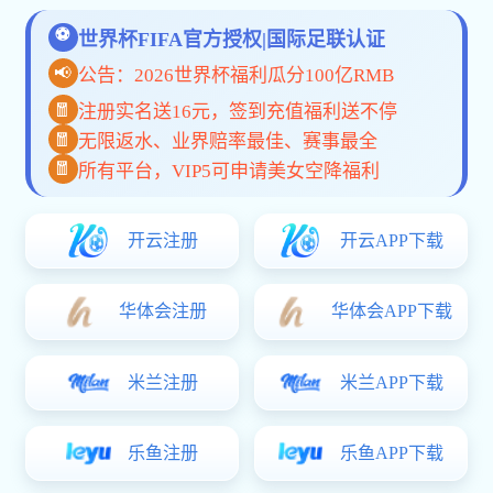
数据从这里开始
覆盖实时赛事、专业数据、高清视频，
世界杯的
网站APP
与网页版为您提供便捷的体育服务。
APP下载
网页版入口
首页
/
体育报道
/ 正文
2026-07-01 14:33
31 次阅读
恩比德季后赛历程回顾八次未进东部决赛