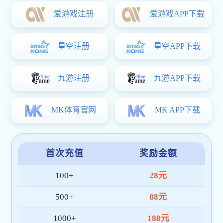
五次止步次轮的遗憾之路
本文将对恩比德在NBA季后赛的历程进行全面回顾，
尤其是他在过去八次季后赛中未能进入东部决赛的遗
憾经历。尽管恩比德作为一名顶尖球员，拥有出色的
个人能力和技术，但他所代表的费城76人队却多次止
步于次轮，这让许多球迷感到惋惜。文章将从四个方
面探讨恩比德的季后赛表现，包括他的个人表现、球
队战术、伤病因素以及心理压力等。通过深入分析这
些因素，我们希望能够更好地理解这位伟大球员在追
逐总冠军过程中的艰辛与挑战。
1、恩比德的个人表现